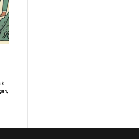
uk
gan,