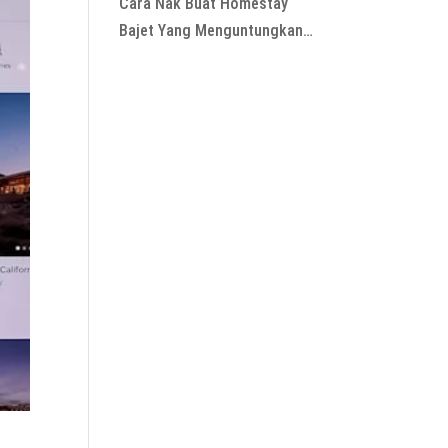
Cara Nak Buat Homestay
Bajet Yang Menguntungkan…