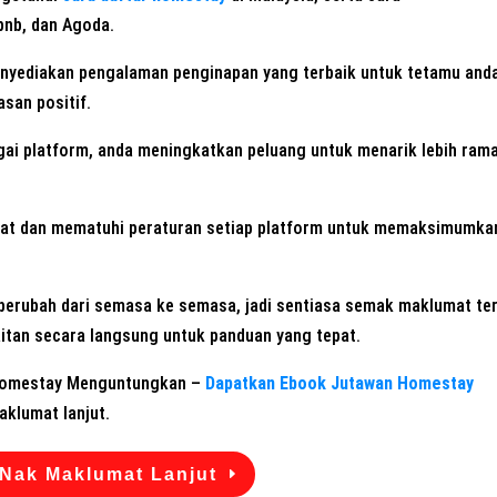
bnb, dan Agoda.
nyediakan pengalaman penginapan yang terbaik untuk tetamu and
san positif.
ai platform, anda meningkatkan peluang untuk menarik lebih rama
at dan mematuhi peraturan setiap platform untuk memaksimumka
berubah dari semasa ke semasa, jadi sentiasa semak maklumat ter
aitan secara langsung untuk panduan yang tepat.
Homestay Menguntungkan –
Dapatkan Ebook Jutawan Homestay
aklumat lanjut.
Nak Maklumat Lanjut