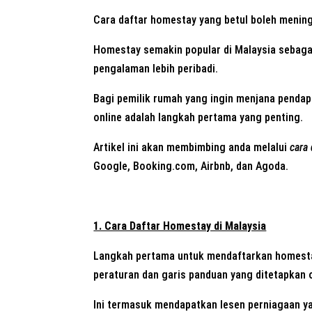
Cara daftar homestay yang betul boleh meningk
Homestay semakin popular di Malaysia sebagai
pengalaman lebih peribadi.
Bagi pemilik rumah yang ingin menjana penda
online adalah langkah pertama yang penting.
Artikel ini akan membimbing anda melalui
cara
Google, Booking.com, Airbnb, dan Agoda.
1. Cara Daftar Homestay di Malaysia
Langkah pertama untuk mendaftarkan homest
peraturan dan garis panduan yang ditetapkan 
Ini termasuk mendapatkan lesen perniagaan 