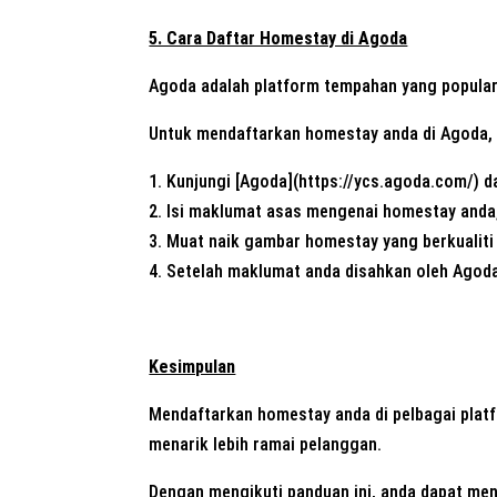
5. Cara Daftar Homestay di Agoda
Agoda adalah platform tempahan yang popular 
Untuk mendaftarkan homestay anda di Agoda, i
1. Kunjungi [Agoda](https://ycs.agoda.com/) d
2. Isi maklumat asas mengenai homestay anda,
3. Muat naik gambar homestay yang berkualiti 
4. Setelah maklumat anda disahkan oleh Agoda
Kesimpulan
Mendaftarkan homestay anda di pelbagai plat
menarik lebih ramai pelanggan.
Dengan mengikuti panduan ini, anda dapat me