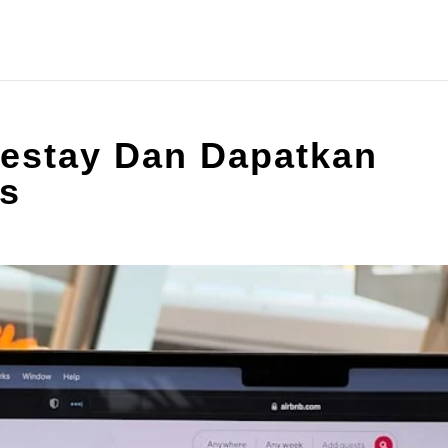
mestay Dan Dapatkan
s