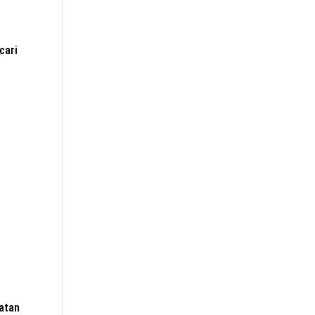
cari
atan